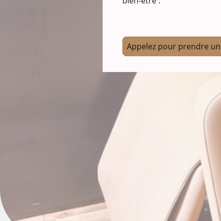
bien-être .
Appelez pour prendre un