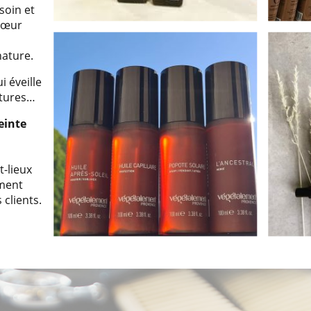
soin et
 cœur
nature.
i éveille
extures…
einte
s
t-lieux
ment
clients.