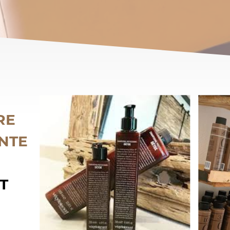
RE
NTE
T